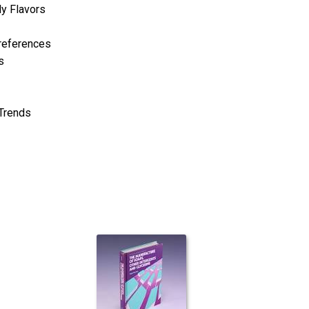
ly Flavors
Preferences
s
 Trends