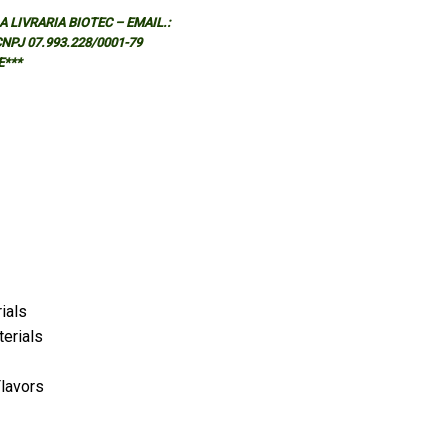
 LIVRARIA BIOTEC – EMAIL.:
 CNPJ 07.993.228/0001-79
E***
ials
terials
Flavors