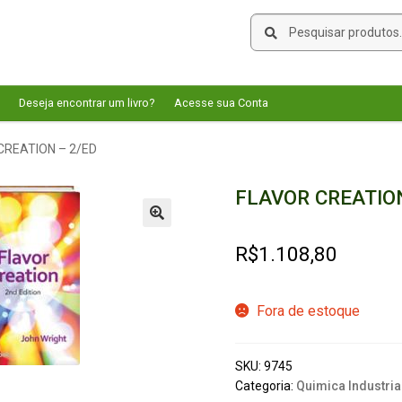
Pesquisar
Pesquisar
por:
Deseja encontrar um livro?
Acesse sua Conta
CREATION – 2/ED
FLAVOR CREATION
🔍
R$
1.108,80
Fora de estoque
SKU:
9745
Categoria:
Quimica Industria