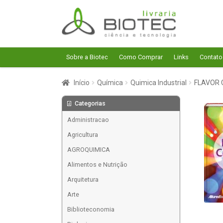
Pular
Pular
para
para
navegação
o
conteúdo
Sobre a Biotec
Como Comprar
Links
Contato
Início
Química
Quimica Industrial
FLAVOR 
Categorias
Administracao
Agricultura
AGROQUIMICA
Alimentos e Nutrição
Arquitetura
Arte
Biblioteconomia