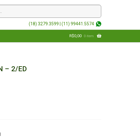
(18) 3279.3599 |
(11) 99441.5574
R$
0,00
0 item
 – 2/ED
l