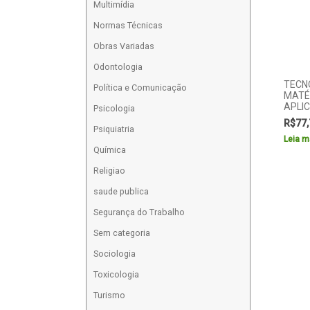
Multimídia
Normas Técnicas
Obras Variadas
Odontologia
TECN
Política e Comunicação
MATÉ
APLIC
Psicologia
R$
77,
Psiquiatria
Leia m
Química
Religiao
saude publica
Segurança do Trabalho
Sem categoria
Sociologia
Toxicologia
Turismo