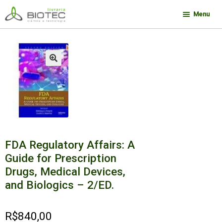
Pular
Pular
Menu
para
para
navegação
o
Minha conta
conteúdo
Contato
🔍
Sobre a Biotec
Como Comprar
Links
Deseja encontrar um livro?
FDA Regulatory Affairs: A
Guide for Prescription
Drugs, Medical Devices,
and Biologics – 2/ED.
R$
840,00