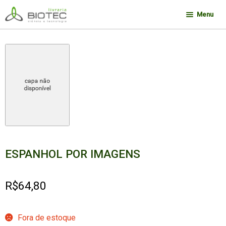
Pular
Pular
Menu
para
para
navegação
o
Minha conta
conteúdo
Contato
Sobre a Biotec
Como Comprar
Links
Deseja encontrar um livro?
ESPANHOL POR IMAGENS
R$
64,80
Fora de estoque