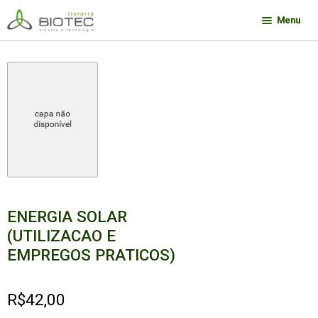
Pular
Pular
Menu
para
para
navegação
o
Minha conta
conteúdo
Contato
Sobre a Biotec
Como Comprar
Links
Deseja encontrar um livro?
ENERGIA SOLAR
(UTILIZACAO E
EMPREGOS PRATICOS)
R$
42,00