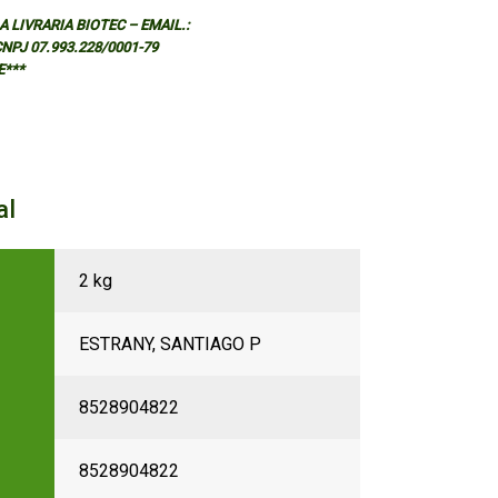
 LIVRARIA BIOTEC – EMAIL.:
 CNPJ 07.993.228/0001-79
E***
al
2 kg
ESTRANY, SANTIAGO P
8528904822
8528904822