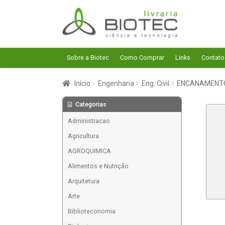
Pular
Pular
para
para
navegação
o
conteúdo
Sobre a Biotec
Como Comprar
Links
Contato
Início
Engenharia
Eng. Civil
ENCANAMENTO
Categorias
Administracao
Agricultura
AGROQUIMICA
Alimentos e Nutrição
Arquitetura
Arte
Biblioteconomia