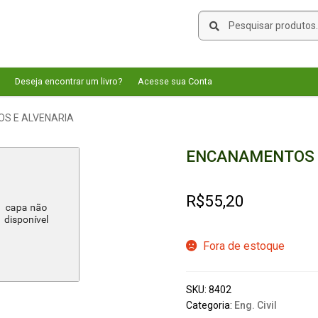
Pesquisar
Pesquisar
por:
Deseja encontrar um livro?
Acesse sua Conta
S E ALVENARIA
ENCANAMENTOS 
R$
55,20
Fora de estoque
SKU:
8402
Categoria:
Eng. Civil