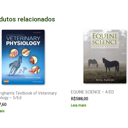
dutos relacionados
EQUINE SCIENCE – 4/ED
ngham’s Textbook of Veterinary
ology – 5/Ed
R$
588,00
7,60
Leia mais
ais