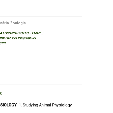
inária
,
Zoologia
 LIVRARIA BIOTEC – EMAIL.:
 CNPJ 07.993.228/0001-79
E***
s
YSIOLOGY
1. Studying Animal Physiology