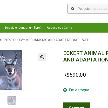
Pesquisar
Pesquisar
por:
Deseja encontrar um livro?
Acesse sua Conta
AL PHYSIOLOGY: MECHANISMS AND ADAPTATIONS – 5/ED
ECKERT ANIMAL 
AND ADAPTATION
🔍
R$
590,00
Em estoque
ECKERT