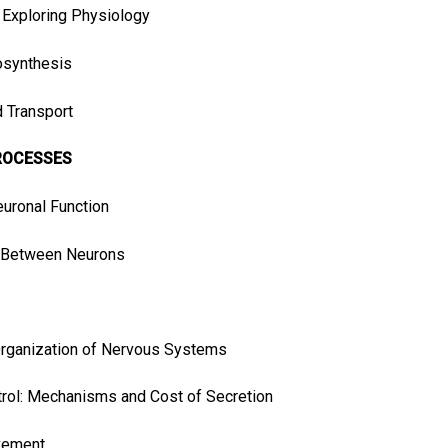
 Exploring Physiology
iosynthesis
 Transport
PROCESSES
euronal Function
d Between Neurons
 Organization of Nervous Systems
trol: Mechanisms and Cost of Secretion
vement