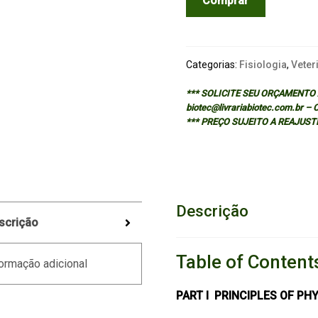
Comprar
ANIMAL
PHYSIOLOGY:
MECHANISMS
AND
Categorias:
Fisiologia
,
Veter
ADAPTATIONS
*** SOLICITE SEU ORÇAMENTO A
-
biotec@livrariabiotec.com.br –
5/ED
*** PREÇO SUJEITO A REAJUST
quantidade
Descrição
scrição
Table of Content
ormação adicional
PART I PRINCIPLES OF PH