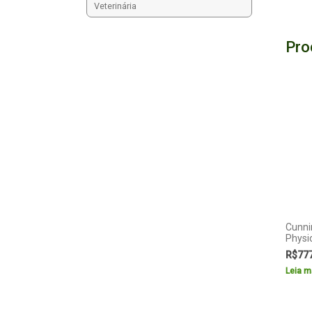
Veterinária
Pro
Cunni
Physi
R$
77
Leia m