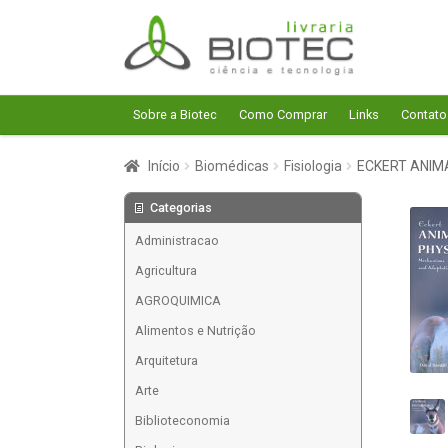
Pular
Pular
para
para
navegação
o
conteúdo
Sobre a Biotec
Como Comprar
Links
Contato
Início
Biomédicas
Fisiologia
ECKERT ANIM
Categorias
Administracao
Agricultura
AGROQUIMICA
Alimentos e Nutrição
Arquitetura
Arte
Biblioteconomia