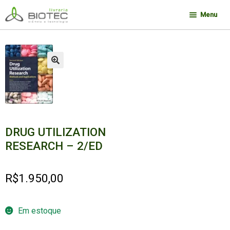
Pular
Pular
Menu
para
para
navegação
o
Minha conta
conteúdo
Contato
🔍
Sobre a Biotec
Como Comprar
Links
DRUG UTILIZATION
Deseja encontrar um livro?
RESEARCH – 2/ED
R$
1.950,00
Em estoque