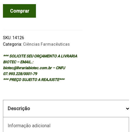
DRUG
Comprar
UTILIZATION
RESEARCH
-
2/ED
SKU:
14126
quantidade
Categoria:
Ciências Farmacêuticas
*** SOLICITE SEU ORÇAMENTO A LIVRARIA
BIOTEC – EMAIL.:
biotec@livrariabiotec.com.br – CNPJ
07.993.228/0001-79
*** PREÇO SUJEITO A REAJUSTE***
Descrição
Informação adicional