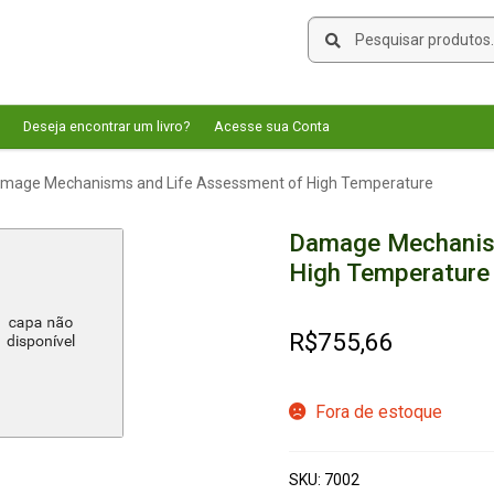
Pesquisar
Pesquisar
por:
Deseja encontrar um livro?
Acesse sua Conta
mage Mechanisms and Life Assessment of High Temperature
Damage Mechanis
High Temperature
R$
755,66
Fora de estoque
SKU:
7002