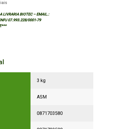
iais
 LIVRARIA BIOTEC – EMAIL.:
 CNPJ 07.993.228/0001-79
E***
al
3 kg
ASM
0871703580