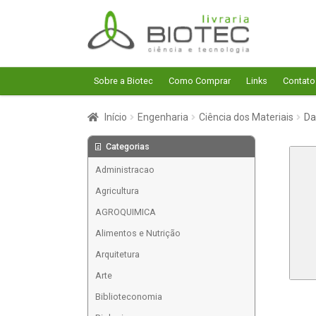
Pular
Pular
para
para
navegação
o
conteúdo
Sobre a Biotec
Como Comprar
Links
Contato
Início
Engenharia
Ciência dos Materiais
Da
Categorias
Administracao
Agricultura
AGROQUIMICA
Alimentos e Nutrição
Arquitetura
Arte
Biblioteconomia