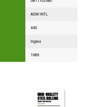
0871703580
ASM INTL.
440
Ingles
1989