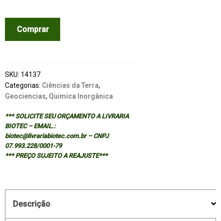
CRYSTAL
Comprar
CHEMISTRY
AND
REFRACTIVITY
quantidade
SKU:
14137
Categorias:
Ciências da Terra
,
Geociencias
,
Quimica Inorgânica
*** SOLICITE SEU ORÇAMENTO A LIVRARIA
BIOTEC – EMAIL.:
biotec@livrariabiotec.com.br – CNPJ
07.993.228/0001-79
*** PREÇO SUJEITO A REAJUSTE***
Descrição