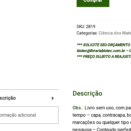
Comprar
AIDED
INJECTION
MOLD
DESIGN
SKU:
2819
AND
Categorias:
Ciência dos Mate
MANUFACTURE
*** SOLICITE SEU ORÇAMENTO A
quantidade
biotec@livrariabiotec.com.br –
*** PREÇO SUJEITO A REAJUST
Descrição
scrição
Obs.:
Livro sem uso, com pa
tempo – capa, contracapa, bo
ormação adicional
marcações ou qualquer tipo d
pesquisa – Conteudo perfei