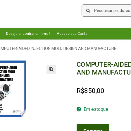
Pesquisar
Pesquisar
por:
Deseja encontrar um livro?
Acesse sua Conta
MPUTER-AIDED INJECTION MOLD DESIGN AND MANUFACTURE
COMPUTER-AIDED
AND MANUFACTU
🔍
R$
850,00
Em estoque
COMPUTER-