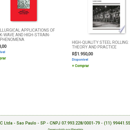
LLURGICAL APPLICATIONS OF
K-WAVE AND HIGH-STRAIN-
 PHENOMENA
HIGH-QUALITY STEEL ROLLING:
0,00
THEORY AND PRACTICE
ível
R$
1.950,00
rar
Disponível
Comprar
EC Ltda - Sao Paulo - SP - CNPJ 07.993.228/0001-79 -
(11) 99441.5
Desenvolvido por Planetária