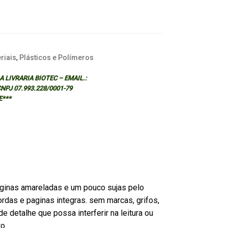
riais
,
Plásticos e Polímeros
 LIVRARIA BIOTEC – EMAIL.:
 CNPJ 07.993.228/0001-79
E***
ginas amareladas e um pouco sujas pelo
rdas e paginas integras. sem marcas, grifos,
e detalhe que possa interferir na leitura ou
to