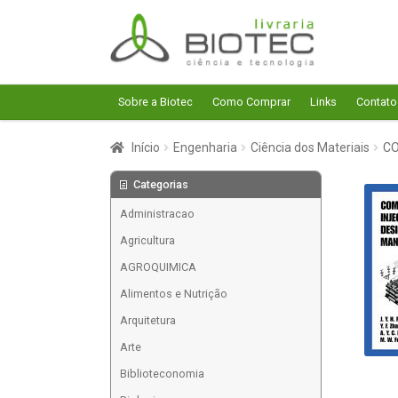
Pular
Pular
para
para
navegação
o
conteúdo
Sobre a Biotec
Como Comprar
Links
Contato
Início
Engenharia
Ciência dos Materiais
CO
Categorias
Administracao
Agricultura
AGROQUIMICA
Alimentos e Nutrição
Arquitetura
Arte
Biblioteconomia