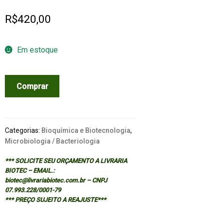
R$
420,00
Em estoque
CITRIC
Comprar
ACID
BIOTECHNOLOGY
quantidade
Categorias:
Bioquímica e Biotecnologia
,
Microbiologia / Bacteriologia
*** SOLICITE SEU ORÇAMENTO A LIVRARIA
BIOTEC – EMAIL.:
biotec@livrariabiotec.com.br – CNPJ
07.993.228/0001-79
*** PREÇO SUJEITO A REAJUSTE***