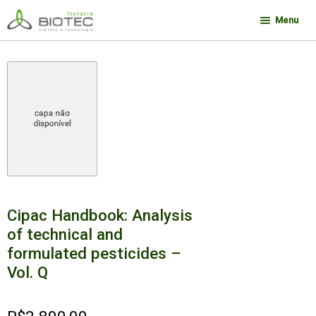
Pular
Pular
Menu
para
para
navegação
o
Minha conta
conteúdo
Contato
Sobre a Biotec
Como Comprar
Links
Deseja encontrar um livro?
Cipac Handbook: Analysis
of technical and
formulated pesticides –
Vol. Q