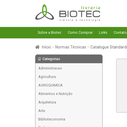
Pular
Pular
para
para
navegação
o
conteúdo
Sobre a Biotec
Como Comprar
Links
Contato
Início
Normas Técnicas
Catalogue Standards
Categorias
Administracao
Agricultura
AGROQUIMICA
Alimentos e Nutrição
Arquitetura
Arte
Biblioteconomia