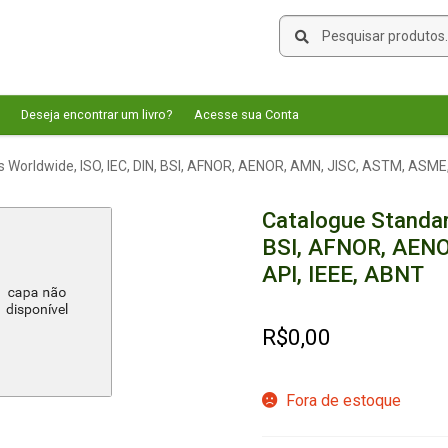
Pesquisar
Pesquisar
por:
Deseja encontrar um livro?
Acesse sua Conta
 Worldwide, ISO, IEC, DIN, BSI, AFNOR, AENOR, AMN, JISC, ASTM, ASME,
Catalogue Standar
BSI, AFNOR, AENO
API, IEEE, ABNT
R$
0,00
Fora de estoque