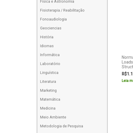
Física e Astronomia
Fisioterapia / Reabilitação
Fonoaudiologia
Geociencias
História
Idiomas
Informática
Norma
Loads
Laboratório
Struc
Linguística
R$
1.1
Leia m
Literatura
Marketing
Matemática
Medicina
Meio Ambiente
Metodologia de Pesquisa