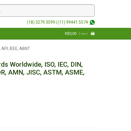
(18) 3279.3599 |
(11) 99441.5574
R$
0,00
0 item
 API, IEEE, ABNT
ds Worldwide, ISO, IEC, DIN,
R, AMN, JISC, ASTM, ASME,