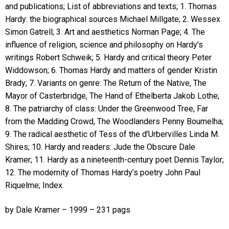
and publications; List of abbreviations and texts; 1. Thomas
Hardy: the biographical sources Michael Millgate; 2. Wessex
Simon Gatrell; 3. Art and aesthetics Norman Page; 4. The
influence of religion, science and philosophy on Hardy’s
writings Robert Schweik; 5. Hardy and critical theory Peter
Widdowson; 6. Thomas Hardy and matters of gender Kristin
Brady; 7. Variants on genre: The Return of the Native, The
Mayor of Casterbridge, The Hand of Ethelberta Jakob Lothe;
8. The patriarchy of class: Under the Greenwood Tree, Far
from the Madding Crowd, The Woodlanders Penny Boumelha;
9. The radical aesthetic of Tess of the d’Urbervilles Linda M.
Shires; 10. Hardy and readers: Jude the Obscure Dale
Kramer; 11. Hardy as a nineteenth-century poet Dennis Taylor;
12. The modernity of Thomas Hardy’s poetry John Paul
Riquelme; Index.
by Dale Kramer – 1999 – 231 pags