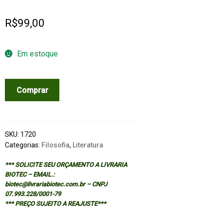
R$
99,00
Em estoque
CAMBRIDGE
Comprar
COMPANION
TO
THOMAS
HARDY
SKU:
1720
quantidade
Categorias:
Filosofia
,
Literatura
*** SOLICITE SEU ORÇAMENTO A LIVRARIA
BIOTEC – EMAIL.:
biotec@livrariabiotec.com.br – CNPJ
07.993.228/0001-79
*** PREÇO SUJEITO A REAJUSTE***