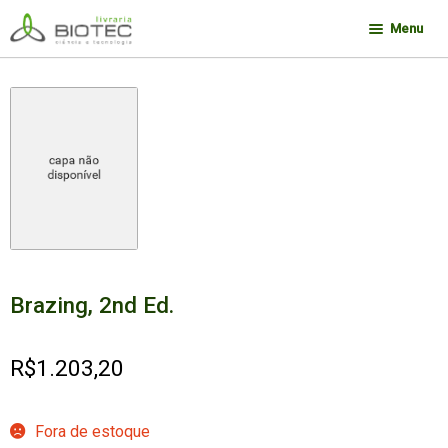
Pular
Pular
Menu
para
para
navegação
o
Minha conta
conteúdo
Contato
Sobre a Biotec
Como Comprar
Links
Deseja encontrar um livro?
Brazing, 2nd Ed.
R$
1.203,20
Fora de estoque