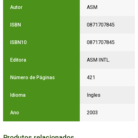
Autor
ASM
ISBN
0871707845
ISBN10
0871707845
Editora
ASM INTL.
Número de Páginas
421
Idioma
Ingles
Ano
2003
Produtos relacionados