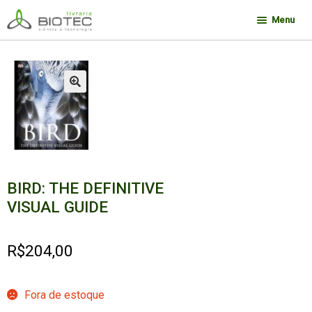
Pular
Pular
Menu
para
para
navegação
o
Minha conta
conteúdo
Contato
🔍
Sobre a Biotec
Como Comprar
Links
BIRD: THE DEFINITIVE
Deseja encontrar um livro?
VISUAL GUIDE
R$
204,00
Fora de estoque