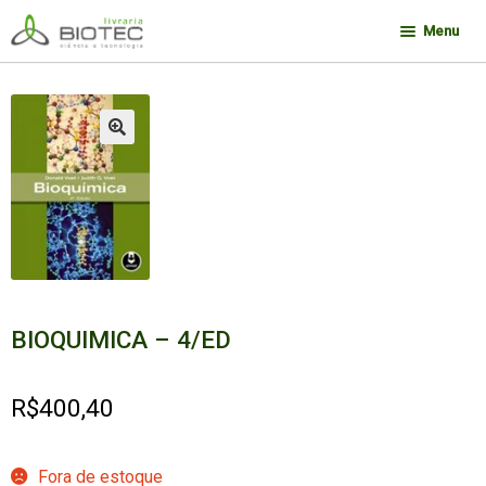
Pular
Pular
Menu
para
para
navegação
o
Minha conta
conteúdo
Contato
🔍
Sobre a Biotec
Como Comprar
Links
Deseja encontrar um livro?
BIOQUIMICA – 4/ED
R$
400,40
Fora de estoque