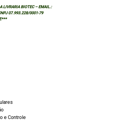
 LIVRARIA BIOTEC – EMAIL.:
 CNPJ 07.993.228/0001-79
E***
ulares
ão
ão e Controle