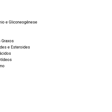
nio e Gliconeogênese
s Graxos
ides e Esteroides
ácidos
otídeos
smo