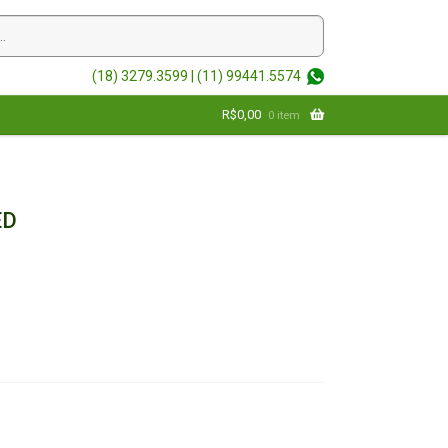
(18) 3279.3599 |
(11) 99441.5574
R$
0,00
0 item
ED