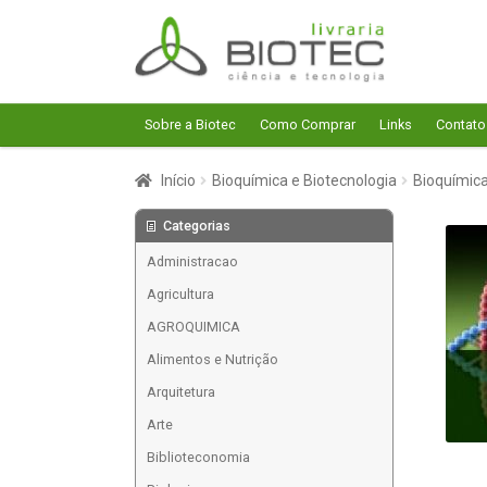
Pular
Pular
para
para
navegação
o
conteúdo
Sobre a Biotec
Como Comprar
Links
Contato
Início
Bioquímica e Biotecnologia
Bioquímic
Categorias
Administracao
Agricultura
AGROQUIMICA
Alimentos e Nutrição
Arquitetura
Arte
Biblioteconomia