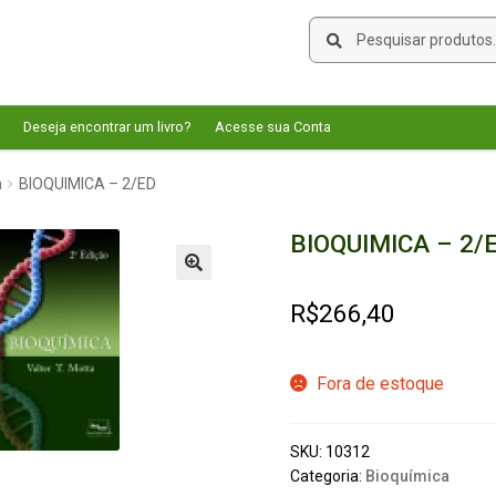
Pesquisar
Pesquisar
por:
Deseja encontrar um livro?
Acesse sua Conta
a
BIOQUIMICA – 2/ED
BIOQUIMICA – 2/
🔍
R$
266,40
Fora de estoque
SKU:
10312
Categoria:
Bioquímica