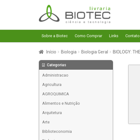
Pular
Pular
para
para
navegação
o
conteúdo
Sobre a Biotec
Como Comprar
Links
Contato
Início
Biologia
Biologia Geral
BIOLOGY: THE
Categorias
Administracao
Agricultura
AGROQUIMICA
Alimentos e Nutrição
Arquitetura
Arte
Biblioteconomia