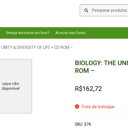
Pesquisar
Pesquisar
por:
Deseja encontrar um livro?
Acesse sua Conta
 UNITY & DIVERSITY OF LIFE + CD-ROM –
BIOLOGY: THE UNI
ROM –
R$
162,72
Fora de estoque
SKU:
374