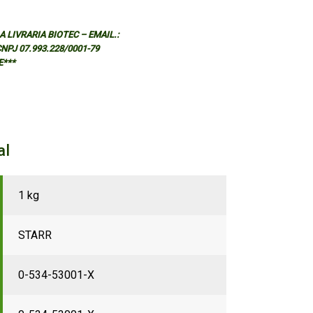
 LIVRARIA BIOTEC – EMAIL.:
 CNPJ 07.993.228/0001-79
E***
al
1 kg
STARR
0-534-53001-X