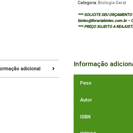
Categoria:
Biologia Geral
*** SOLICITE SEU ORÇAMENTO A
biotec@livrariabiotec.com.br –
*** PREÇO SUJEITO A REAJUST
Informação adicion
formação adicional
Peso
Autor
ISBN