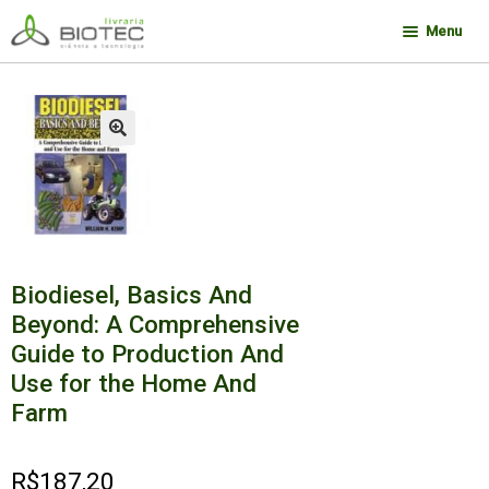
Pular
Pular
Menu
para
para
navegação
o
Minha conta
conteúdo
Contato
🔍
Sobre a Biotec
Como Comprar
Links
Biodiesel, Basics And
Deseja encontrar um livro?
Beyond: A Comprehensive
Guide to Production And
Use for the Home And
Farm
R$
187,20