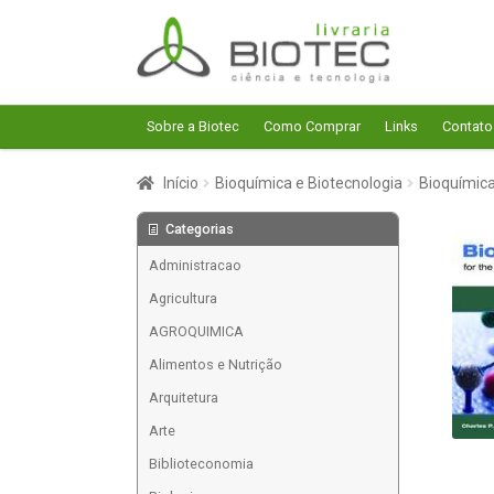
Pular
Pular
para
para
navegação
o
conteúdo
Sobre a Biotec
Como Comprar
Links
Contato
Início
Bioquímica e Biotecnologia
Bioquímic
Categorias
Administracao
Agricultura
AGROQUIMICA
Alimentos e Nutrição
Arquitetura
Arte
Biblioteconomia