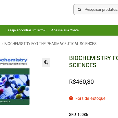
Pesquisar
Pesquisar
por:
Deseja encontrar um livro?
Acesse sua Conta
a
BIOCHEMISTRY FOR THE PHARMACEUTICAL SCIENCES
BIOCHEMISTRY F
SCIENCES
🔍
R$
460,80
Fora de estoque
SKU:
10086