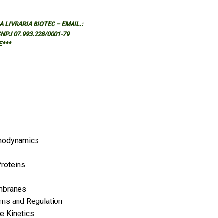
 LIVRARIA BIOTEC – EMAIL.:
 CNPJ 07.993.228/0001-79
E***
rmodynamics
roteins
mbranes
ms and Regulation
e Kinetics