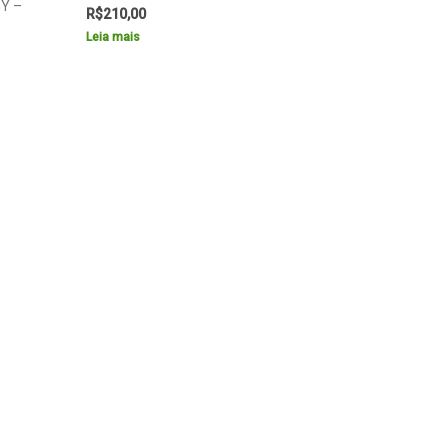
GY –
R$
210,00
Leia mais