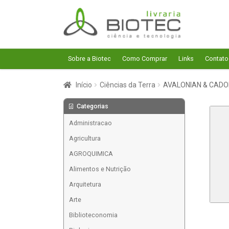
Pular
Pular
para
para
navegação
o
conteúdo
Sobre a Biotec
Como Comprar
Links
Contato
Início
Ciências da Terra
AVALONIAN & CADO
Categorias
Administracao
Agricultura
AGROQUIMICA
Alimentos e Nutrição
Arquitetura
Arte
Biblioteconomia