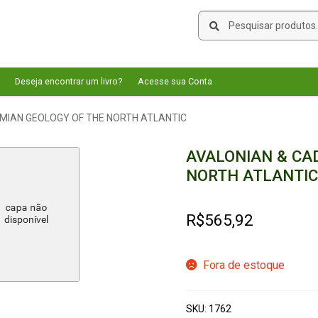
Pesquisar
Pesquisar
por:
Deseja encontrar um livro?
Acesse sua Conta
MIAN GEOLOGY OF THE NORTH ATLANTIC
AVALONIAN & CA
NORTH ATLANTIC
R$
565,92
Fora de estoque
SKU:
1762