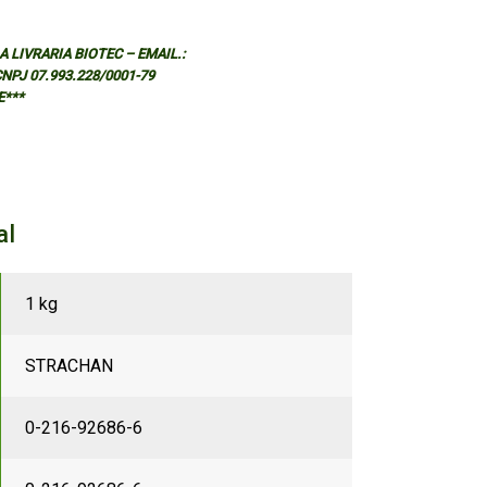
 LIVRARIA BIOTEC – EMAIL.:
 CNPJ 07.993.228/0001-79
E***
al
1 kg
STRACHAN
0-216-92686-6