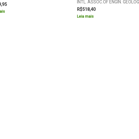
INTL. ASSOC.OF ENGIN. GEOLO
9,95
R$
518,40
ais
Leia mais