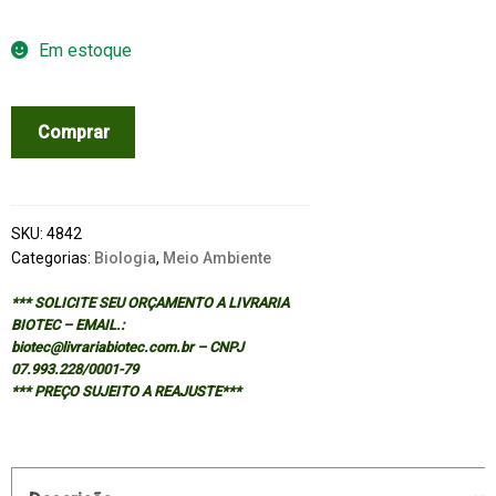
Em estoque
AVALIACAO
Comprar
DE
IMPACTO
AMBIENTAL:
CONCEITOS
SKU:
4842
E
Categorias:
Biologia
,
Meio Ambiente
METODOS
*** SOLICITE SEU ORÇAMENTO A LIVRARIA
-
BIOTEC – EMAIL.:
2/ED
biotec@livrariabiotec.com.br – CNPJ
quantidade
07.993.228/0001-79
*** PREÇO SUJEITO A REAJUSTE***