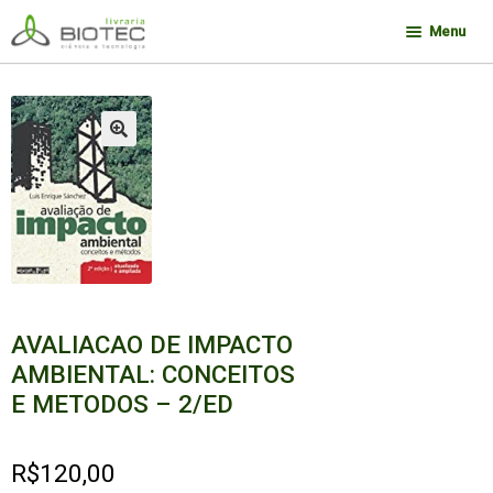
Pular
Pular
Menu
para
para
navegação
o
Minha conta
conteúdo
Contato
🔍
Sobre a Biotec
Como Comprar
Links
Deseja encontrar um livro?
AVALIACAO DE IMPACTO
AMBIENTAL: CONCEITOS
E METODOS – 2/ED
R$
120,00