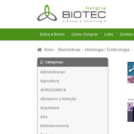
Pular
Pular
para
para
navegação
o
conteúdo
Sobre a Biotec
Como Comprar
Links
Contato
Início
Biomédicas
Histologia / Embriologia
Categorias
Administracao
Agricultura
AGROQUIMICA
Alimentos e Nutrição
Arquitetura
Arte
Biblioteconomia