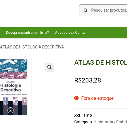
Pesquisar
Pesquisar
por:
Deseja encontrar um livro?
Acesse sua Conta
ATLAS DE HISTOLOGIA DESCRITIVA
ATLAS DE HISTOL
🔍
R$
203,28
Fora de estoque
SKU:
10189
Categoria:
Histologia / Embr