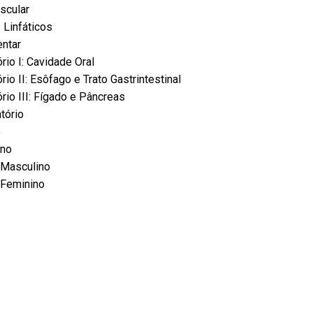
scular
 Linfáticos
entar
rio I: Cavidade Oral
io II: Esôfago e Trato Gastrintestinal
rio III: Fígado e Pâncreas
tório
o
ino
l Masculino
 Feminino