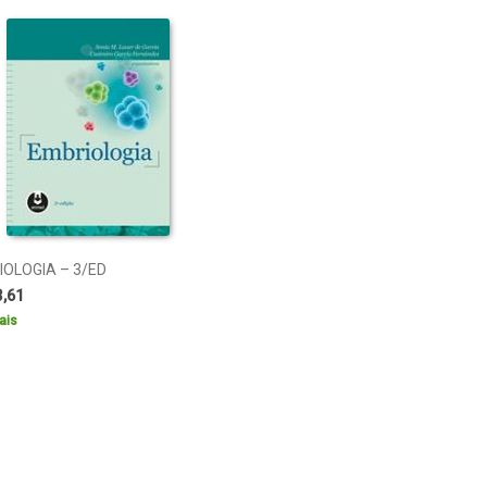
OLOGIA – 3/ED
3,61
ais