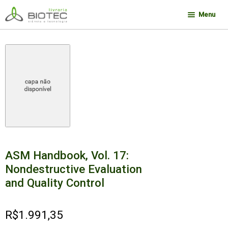
Pular
Pular
Menu
para
para
navegação
o
Minha conta
conteúdo
Contato
Sobre a Biotec
Como Comprar
Links
Deseja encontrar um livro?
ASM Handbook, Vol. 17:
Nondestructive Evaluation
and Quality Control
R$
1.991,35