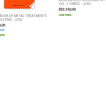
VOL. 1: IONICS – 2/ED
R$
3.350,00
Leia mais
BOOK OF METAL TREATMENTS
ESTING – 2/ED
0,00
ível
rar