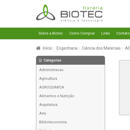
Pular
Pular
para
para
navegação
o
conteúdo
Sobre a Biotec
Como Comprar
Links
Contato
Início
Engenharia
Ciência dos Materiais
AS
Categorias
Administracao
Agricultura
AGROQUIMICA
Alimentos e Nutrição
Arquitetura
Arte
Biblioteconomia