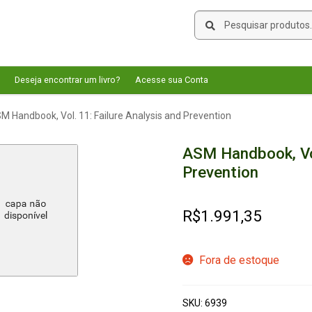
Pesquisar
Pesquisar
por:
Deseja encontrar um livro?
Acesse sua Conta
M Handbook, Vol. 11: Failure Analysis and Prevention
ASM Handbook, Vol
Prevention
R$
1.991,35
Fora de estoque
SKU:
6939