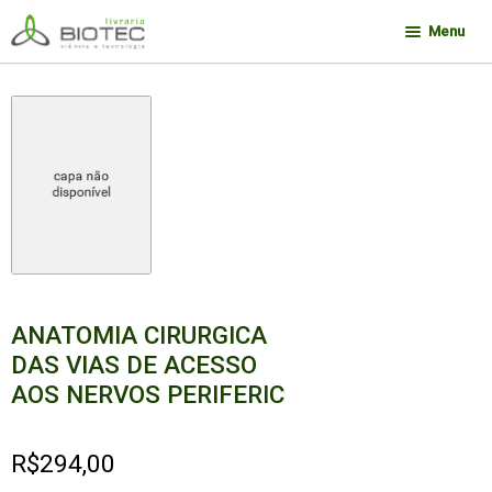
Pular
Pular
Menu
para
para
navegação
o
Minha conta
conteúdo
Contato
Sobre a Biotec
Como Comprar
Links
Deseja encontrar um livro?
ANATOMIA CIRURGICA
DAS VIAS DE ACESSO
AOS NERVOS PERIFERIC
R$
294,00