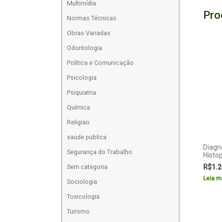
Multimídia
Pro
Normas Técnicas
Obras Variadas
Odontologia
Política e Comunicação
Psicologia
Psiquiatria
Química
Religiao
saude publica
Diagno
Segurança do Trabalho
Histo
Sem categoria
R$
1.2
Leia m
Sociologia
Toxicologia
Turismo