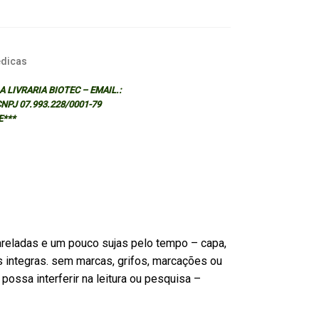
dicas
 LIVRARIA BIOTEC – EMAIL.:
 CNPJ 07.993.228/0001-79
E***
reladas e um pouco sujas pelo tempo – capa,
s integras. sem marcas, grifos, marcações ou
possa interferir na leitura ou pesquisa –