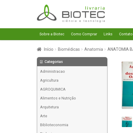
Pular
Pular
para
para
navegação
o
conteúdo
Sobre a Biotec
Como Comprar
Links
Contato
Início
Biomédicas
Anatomia
ANATOMIA B
Categorias
Administracao
Agricultura
AGROQUIMICA
Alimentos e Nutrição
Arquitetura
Arte
Biblioteconomia