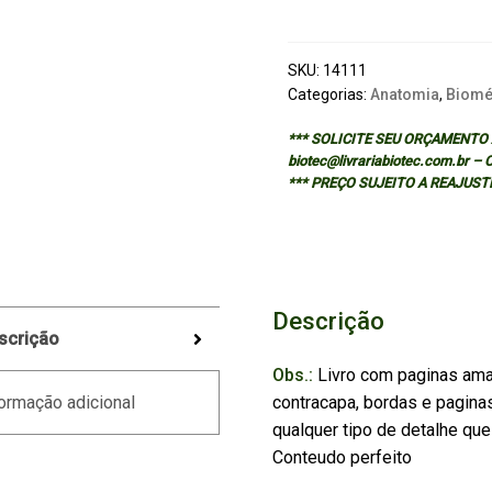
DOS
SISTEMAS
ORGANICOS
SKU:
14111
quantidade
Categorias:
Anatomia
,
Biomé
*** SOLICITE SEU ORÇAMENTO A
biotec@livrariabiotec.com.br –
*** PREÇO SUJEITO A REAJUST
Descrição
scrição
Obs.:
Livro com paginas ama
contracapa, bordas e pagina
ormação adicional
qualquer tipo de detalhe que 
Conteudo perfeito