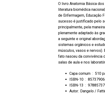
O livro Anatomia Básica dos
literatura biomédica nacion
de Enfermagem, Educação Fís
sucesso é justificado pelo se
principalmente, pela maneira
plenamente adaptado às gra
a seguinte e original abord
sistemas orgânicos e estudo
músculos, vasos e nervos). É 
fato nasceu da convivência 
salas de aula e nos laboratór
Capa comum ‏ : ‎
510 p
ISBN-10 ‏ : ‎
85737906
ISBN-13 ‏ : ‎
97885737
Autor.: Dangelo / Fatti