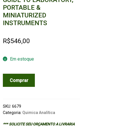
PORTABLE &
MINIATURIZED
INSTRUMENTS
R$
546,00
Em estoque
ANALYTICAL
Comprar
INSTRUMENTATION:
A
GUIDE
TO
SKU:
6679
LABORATORY,
Categoria:
Quimica Analítica
PORTABLE
*** SOLICITE SEU ORÇAMENTO A LIVRARIA
&