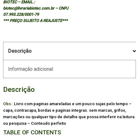
BIOTEC – EMAIL.:
MINIATURIZED
biotec@livrariabiotec.com.br – CNPJ
INSTRUMENTS
07.993.228/0001-79
*** PREÇO SUJEITO A REAJUSTE***
quantidade
Descrição
Informação adicional
Descrição
Obs.:
Livro com paginas amareladas e um pouco sujas pelo tempo –
capa, contracapa, bordas e paginas integras. sem marcas, grifos,
marcações ou qualquer tipo de detalhe que possa interferir na leitura
ou pesquisa – Conteudo perfeito
TABLE OF CONTENTS