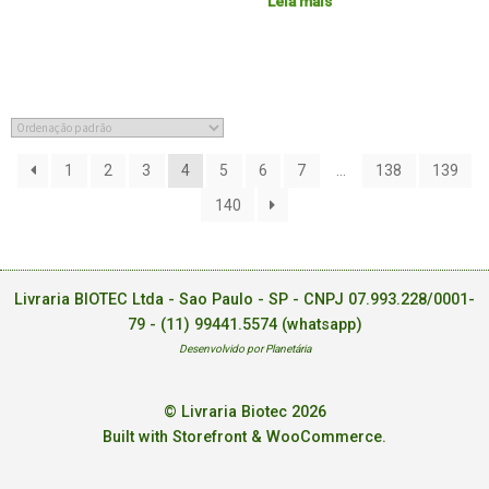
Leia mais
1
2
3
4
5
6
7
…
138
139
140
Livraria BIOTEC Ltda - Sao Paulo - SP - CNPJ 07.993.228/0001-
79 -
(11) 99441.5574 (whatsapp)
Desenvolvido por Planetária
© Livraria Biotec 2026
Built with Storefront & WooCommerce
.